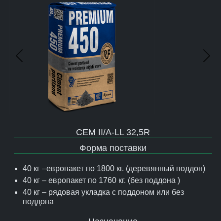
Предыдущий
Сле
CEM II/A-LL 32,5R
Форма поставки
40 кг –европакет по 1800 кг. (деревянный поддон)
40 кг – европакет по 1760 кг. (без поддона )
40 кг – рядовая укладка с поддоном или без
поддона