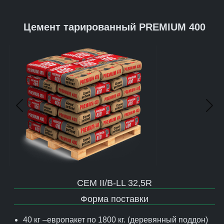
Цемент тарированный PREMIUM 400
Предыдущий
Сле
CEM II/B-LL 32,5R
Форма поставки
40 кг –европакет по 1800 кг. (деревянный поддон)